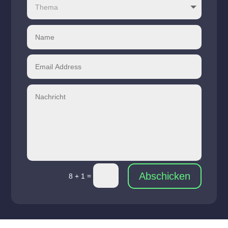
Abschicken
=
8 + 1