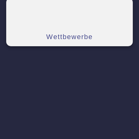
Wettbewerbe
Neue
Beitragsordnung
An der Jahreshauptversammlung
2025 wurde eine neue
Beitragsordnung als Ergänzung
zur Satzung beschlossen. Die
enthaltenen Regelungen gelten ab