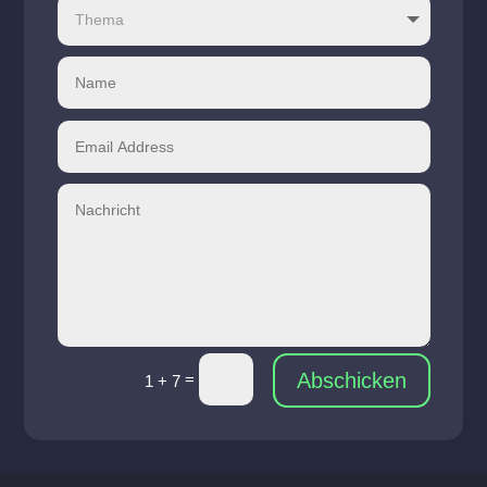
Abschicken
=
1 + 7