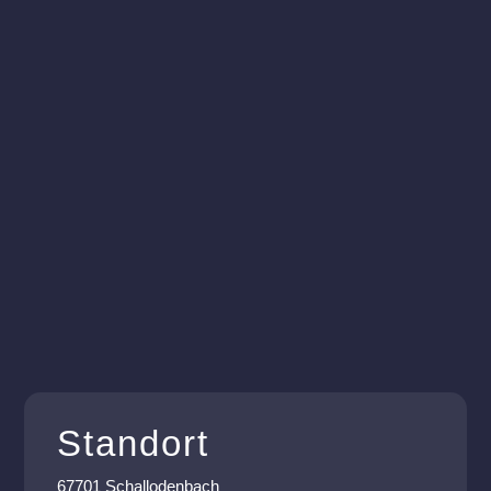
sofort, die geänderten
Beitragshöhen gelten ab
01.01.2026. Sie steht hier zum
Download bereit, wird euch aber
auch noch...
Lesen Sie mehr
Standort
67701 Schallodenbach